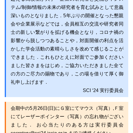
テム/制御/情報の未来の研究者を育む試みとして意義
深いものとなりました．5年ぶりの開催となった懇親
会や企業展示などでは，会員相互の交流や研究者同
士の新しい繋がりを拡げる機会となり，コロナ禍の
影響から脱しつつあることや，対面開催の利点を活
かした学会活動の素晴らしさを改めて感じることが
できました．これもひとえに対面でご参加ください
ました皆さまをはじめ，ご協力いただきました全て
の方のご尽力の賜物であり，この場を借りて厚く御
礼申し上げます．
SCI ‘24 実行委員会
会期中の5月26日(日)にＧ室にてマウス（
写真
）,Ｆ室
にてレーザーポインター（
写真
）の忘れ物がござい
ました． お心当たりのある方は実行委員会