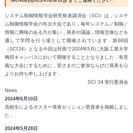
secretary@sci24.iscie.or.jp
までご連絡ください．
システム制御情報学会研究発表講演会（SCI）は，システ
ム制御情報学会の年次大会であり，毎年システム／制御／
情報に興味のある方が集い，発表や議論，情報交換などを
通して学問を行う場として開催されています．第68回
（SCI'24）となる今回は対面で2024年5月に大阪工業大学
梅田キャンパスにおいて開催することとなりました．有意
義な大会にするために，皆さまのご参加ならびに発表を心
よりお待ち申し上げます．
SCI ‘24 実行委員会
News
2024年6月10日
高校生によるポスター発表セッション受賞者
を掲載しまし
た．
2024年5月28日