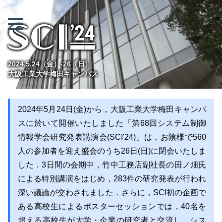
SCI '24
2024.5.24
（金）
-26
（日）
大阪工業大学梅田キャンパス
2024年5月24日(金)から，大阪工業大学梅田キャンパ
スに於いて開催いたしました「第68回システム制御
情報学会研究発表講演会(SCI'24)」は，お陰様で560
人の参加者を迎え盛会のうち26日(日)に閉会いたしま
した．3日間の会期中，竹中工務店副社長の田ノ畑氏
による特別講演をはじめ，283件の研究発表が行われ
深い議論が交わされました．さらに，SCI初の企画で
ある高校生によるポスターセッションでは，40名を
超える高校生が大学・企業の研究者と交流し，シス