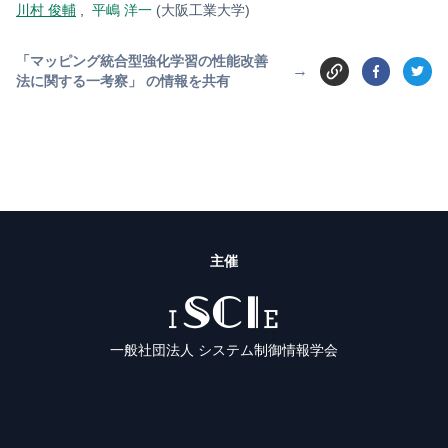
川村 俊輔
,
平嶋 洋一
(大阪工業大学)
「マッピング統合型強化学習の性能改善
→
法に関する一考察」 の情報を共有
主催
ISCIE
一般社団法人 システム制御情報学会