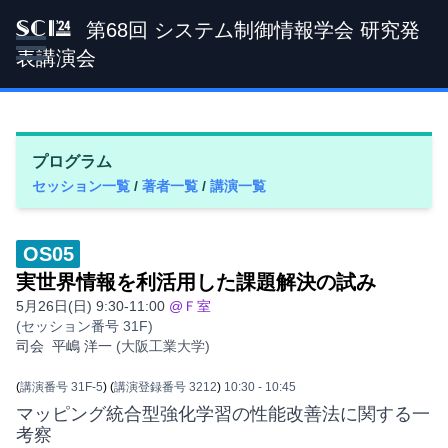
第68回 システム制御情報学会 研究発
SCI '24
表講演会
プログラム
セッション一覧
/
著者一覧
/
講演一覧
OS05
実世界情報を利活用した課題解決の試み
5月26日(日) 9:30-11:00
@Ｆ室
(セッション番号 31F)
司会
平嶋 洋一
(大阪工業大学)
(
講演番号 31F-5
)
(
講演登録番号 3212
)
10:30
- 10:45
マッピング統合型強化学習の性能改善法に関する一
考察