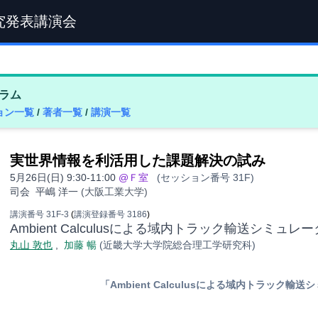
究発表講演会
ラム
ョン一覧
/
著者一覧
/
講演一覧
実世界情報を利活用した課題解決の試み
5月26日(日) 9:30-11:00
@Ｆ室
(セッション番号 31F)
司会
平嶋 洋一
(大阪工業大学)
講演番号 31F-3
(
講演登録番号 3186
)
Ambient Calculusによる域内トラック輸送シミュレ
丸山 敦也
,
加藤 暢
(近畿大学大学院総合理工学研究科)
「Ambient Calculusによる域内トラック