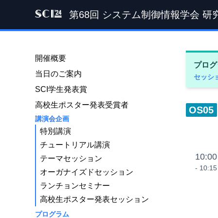
第68回 システム制御情報学会 研
SCI '24
開催概要
プログ
当日のご案内
セッシ
SCI学生発表賞
高校生ポスター発表受賞者
OS05
講演会企画
特別講演
チュートリアル講演
10:00
テーマセッション
- 10:15
オーガナイズドセッション
ランチョンセミナー
高校生ポスター発表セッション
プログラム