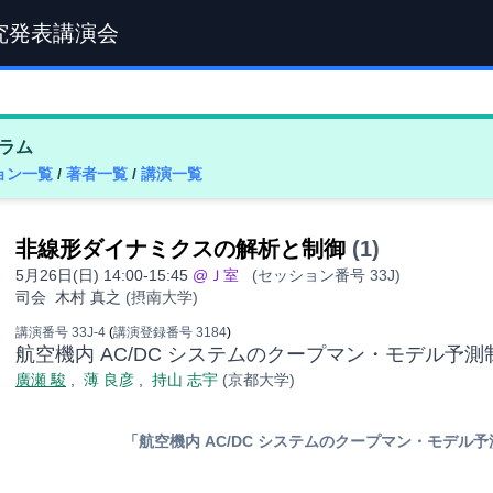
究発表講演会
ラム
ョン一覧
/
著者一覧
/
講演一覧
非線形ダイナミクスの解析と制御
(1)
5月26日(日) 14:00-15:45
@Ｊ室
(セッション番号 33J)
司会
木村 真之
(摂南大学)
講演番号 33J-4
(
講演登録番号 3184
)
航空機内 AC/DC システムのクープマン・モデル予
廣瀬 駿
,
薄 良彦
,
持山 志宇
(京都大学)
「航空機内 AC/DC システムのクープマン・モデル