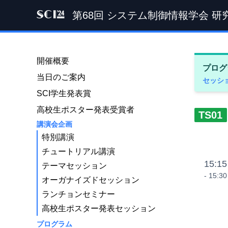
第68回 システム制御情報学会 研
SCI '24
開催概要
プログ
当日のご案内
セッシ
SCI学生発表賞
高校生ポスター発表受賞者
TS01
講演会企画
特別講演
チュートリアル講演
15:15
テーマセッション
- 15:30
オーガナイズドセッション
ランチョンセミナー
高校生ポスター発表セッション
プログラム