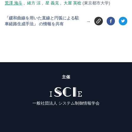
荒澤 海斗
,
緒方 涼
,
星 義克
,
大屋 英稔
(東京都市大学)
「緩和曲線を用いた直線と円弧による駐
→
車経路生成手法」 の情報を共有
主催
ISCIE
一般社団法人 システム制御情報学会