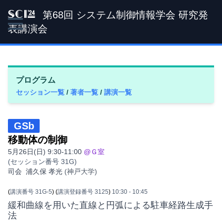
第68回 システム制御情報学会 研究発
SCI '24
表講演会
プログラム
セッション一覧
/
著者一覧
/
講演一覧
GSb
移動体の制御
5月26日(日) 9:30-11:00
@Ｇ室
(セッション番号 31G)
司会
浦久保 孝光
(神戸大学)
(
講演番号 31G-5
)
(
講演登録番号 3125
)
10:30
- 10:45
緩和曲線を用いた直線と円弧による駐車経路生成手
法