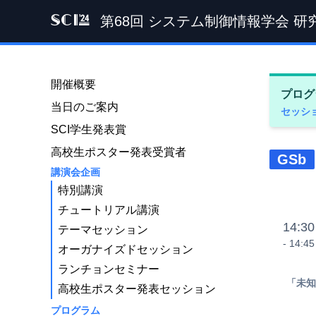
第68回 システム制御情報学会 研
SCI '24
開催概要
プログ
当日のご案内
セッシ
SCI学生発表賞
高校生ポスター発表受賞者
GSb
講演会企画
特別講演
チュートリアル講演
14:30
テーマセッション
- 14:45
オーガナイズドセッション
ランチョンセミナー
「未知
高校生ポスター発表セッション
プログラム