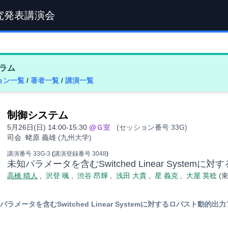
究発表講演会
ラム
ョン一覧
/
著者一覧
/
講演一覧
制御システム
5月26日(日) 14:00-15:30
@Ｇ室
(セッション番号 33G)
司会
蛯原 義雄
(九州大学)
講演番号 33G-3
(
講演登録番号 3048
)
未知パラメータを含むSwitched Linear Syst
高橋 晴人
,
沢登 颯
,
渋谷 昂輝
,
浅田 大貴
,
星 義克
,
大屋 英稔
(
パラメータを含むSwitched Linear Systemに対するロバスト動