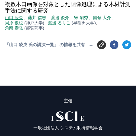
複数木口画像を対象とした画像処理による木材計測
手法に関する研究
山口 凌央
,
藤井 信忠
,
渡邉 俊介
,
宋 剛秀
,
國領 大介
,
貝原 俊也
(神戸大学)
,
渡邉 るりこ
(早稲田大学)
,
角南 泰弘
(那賀商事)
→
「山口 凌央 氏の講演一覧」 の情報を共有
主催
ISCIE
一般社団法人 システム制御情報学会