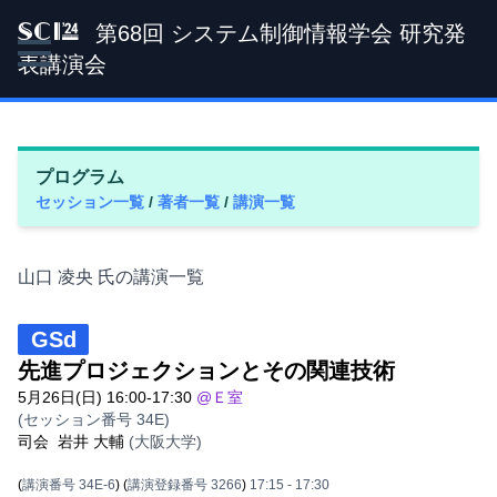
第68回 システム制御情報学会 研究発
SCI '24
表講演会
プログラム
セッション一覧
/
著者一覧
/
講演一覧
山口 凌央 氏の講演一覧
GSd
先進プロジェクションとその関連技術
5月26日(日) 16:00-17:30
@Ｅ室
(セッション番号 34E)
司会
岩井 大輔
(大阪大学)
(
講演番号 34E-6
)
(
講演登録番号 3266
)
17:15
- 17:30