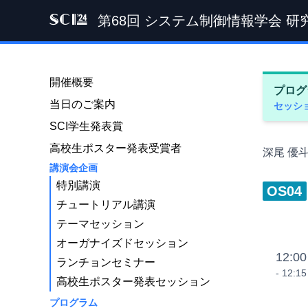
第68回 システム制御情報学会 研
SCI '24
開催概要
プログ
当日のご案内
セッシ
SCI学生発表賞
高校生ポスター発表受賞者
深尾 優
講演会企画
特別講演
OS04
チュートリアル講演
テーマセッション
オーガナイズドセッション
12:00
ランチョンセミナー
- 12:15
高校生ポスター発表セッション
プログラム