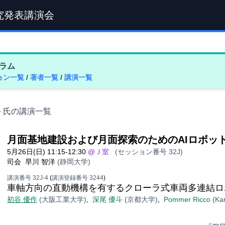
究発表講演会
ラム
ョン一覧
/
著者一覧
/
講演一覧
斗 氏の講演一覧
月面基地建設および月面探索のためのAIロボッ
5月26日(日) 11:15-12:30
@Ｊ室
(セッション番号 32J)
司会
早川 智洋
(静岡大学)
講演番号 32J-4
(
講演登録番号 3244
)
車軸方向の直動機構を有するクローラ式車両多連結ロ
初谷 優作
(大阪工業大学)
,
深尾 優斗
(京都大学)
,
Pommer Ricco
(Kar