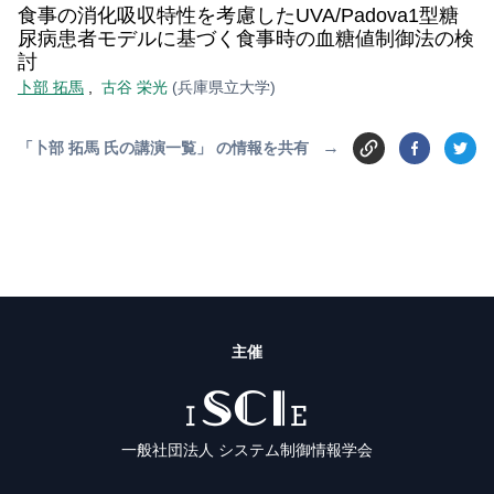
食事の消化吸収特性を考慮したUVA/Padova1型糖
尿病患者モデルに基づく食事時の血糖値制御法の検
討
卜部 拓馬
,
古谷 栄光
(兵庫県立大学)
→
「卜部 拓馬 氏の講演一覧」 の情報を共有
主催
ISCIE
一般社団法人 システム制御情報学会