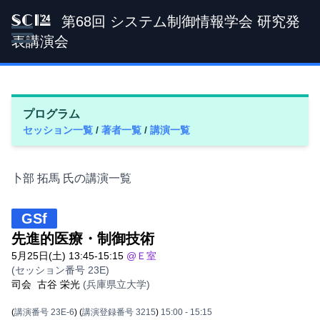
第68回 システム制御情報学会 研究発
SCI '24
表講演会
プログラム
セッション一覧
/
著者一覧
/
講演一覧
卜部 拓馬 氏の講演一覧
GSf
先進的医療・制御技術
5月25日(土) 13:45-15:15
@Ｅ室
(セッション番号 23E)
司会
古谷 栄光
(兵庫県立大学)
(
講演番号 23E-6
)
(
講演登録番号 3215
)
15:00
- 15:15