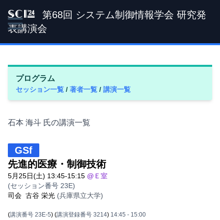
第68回 システム制御情報学会 研究発
SCI '24
表講演会
プログラム
セッション一覧
/
著者一覧
/
講演一覧
石本 海斗 氏の講演一覧
GSf
先進的医療・制御技術
5月25日(土) 13:45-15:15
@Ｅ室
(セッション番号 23E)
司会
古谷 栄光
(兵庫県立大学)
(
講演番号 23E-5
)
(
講演登録番号 3214
)
14:45
- 15:00