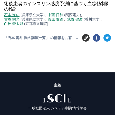
術後患者のインスリン感度予測に基づく血糖値制御
の検討
石本 海斗
(兵庫県立大学)
,
中西 日和
(関西電力)
,
古谷 栄光
(兵庫県立大学)
,
菅原 友道
,
浅賀 健彦
(香川大学)
,
白神 豪太郎
(京都市立病院)
→
「石本 海斗 氏の講演一覧」 の情報を共有
主催
ISCIE
一般社団法人 システム制御情報学会