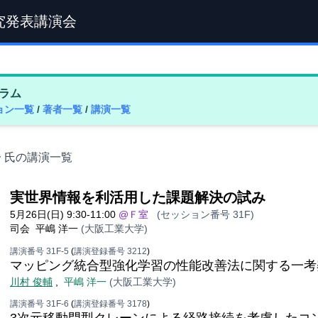
究発表講演会
ラム
ョン一覧
/
著者一覧
/
講演一覧
一 氏の講演一覧
実世界情報を利活用した課題解決の試み
5月26日(日) 9:30-11:00
@Ｆ室
(セッション番号 31F)
司会
平嶋 洋一
(大阪工業大学)
講演番号 31F-5
(
講演登録番号 3212
)
マッピング統合型強化学習の性能改善法に関する一考
川村 俊輔
,
平嶋 洋一
(大阪工業大学)
講演番号 31F-6
(
講演登録番号 3178
)