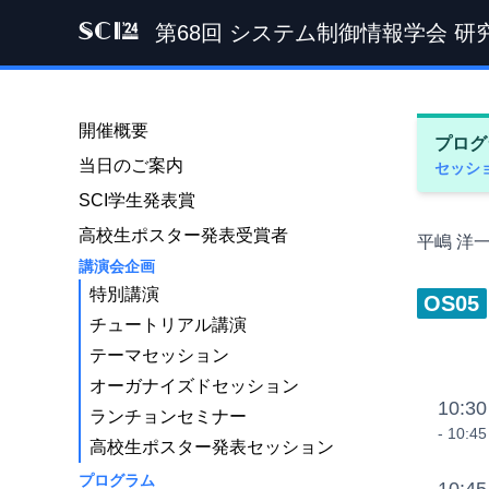
第68回 システム制御情報学会 研
SCI '24
開催概要
プログ
当日のご案内
セッシ
SCI学生発表賞
高校生ポスター発表受賞者
平嶋 洋
講演会企画
特別講演
OS05
チュートリアル講演
テーマセッション
オーガナイズドセッション
10:30
ランチョンセミナー
- 10:45
高校生ポスター発表セッション
プログラム