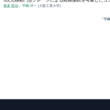
3次元移動門型クレーンによる経路接続を考慮したコ
喜多 世治
,
平嶋 洋一
(大阪工業大学)
「平嶋