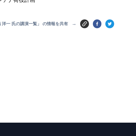
ンテナ荷役計画
→
 洋一 氏の講演一覧」 の情報を共有