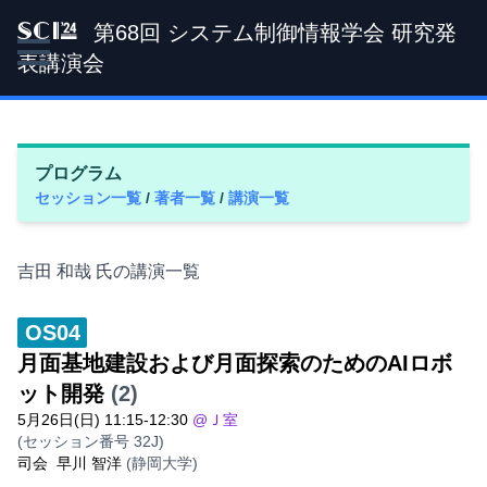
第68回 システム制御情報学会 研究発
SCI '24
表講演会
プログラム
セッション一覧
/
著者一覧
/
講演一覧
吉田 和哉 氏の講演一覧
OS04
月面基地建設および月面探索のためのAIロボ
ット開発
(2)
5月26日(日) 11:15-12:30
@Ｊ室
(セッション番号 32J)
司会
早川 智洋
(静岡大学)