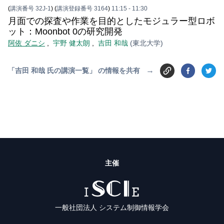
(
講演番号 32J-1
)
(
講演登録番号 3164
)
11:15
- 11:30
月面での探査や作業を目的としたモジュラー型ロボ
ット：Moonbot 0の研究開発
阿依 ダニシ
,
宇野 健太朗
,
吉田 和哉
(東北大学)
→
「吉田 和哉 氏の講演一覧」 の情報を共有
主催
ISCIE
一般社団法人 システム制御情報学会