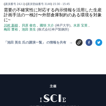
(
講演番号 24J-1
)
(
講演登録番号 3146
)
15:30
- 15:45
需要の不確実性に対応する内示情報を活用した生産
計画手法の一検討〜外部倉庫制約のある環境を対象
に~
川村 新樹
,
貝原 俊也
,
國領 大介
(神戸大学)
,
水原 宝英
,
梅田 豊裕
,
池田 英生
(株式会社神戸製鋼所)
→
「池田 英生 氏の講演一覧」 の情報を共有
主催
ISCIE