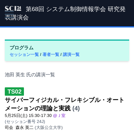
第68回 システム制御情報学会 研究発
SCI '24
表講演会
プログラム
セッション一覧
/
著者一覧
/
講演一覧
池田 英生 氏の講演一覧
TS02
サイバーフィジカル・フレキシブル・オート
メーションの理論と実践
(4)
5月25日(土) 15:30-17:30
@Ｊ室
(セッション番号 24J)
司会
森永 英二
(大阪公立大学)