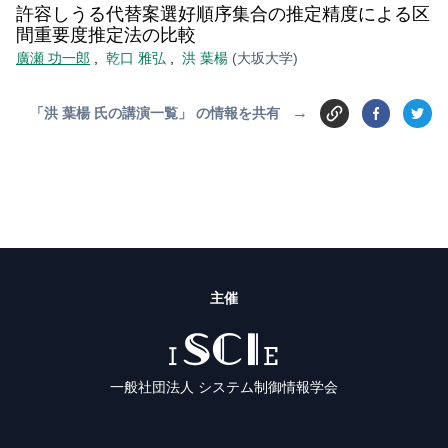
許容しうる代替案選好順序集合の推定精度による区
間重要度推定法の比較
廣瀬 功一郎
,
乾口 雅弘
,
洪 葉楊
(大坂大学)
→
「洪 葉楊 氏の講演一覧」 の情報を共有
主催
ISCIE
一般社団法人 システム制御情報学会