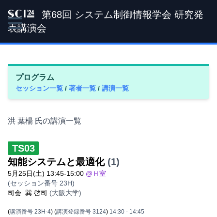
第68回 システム制御情報学会 研究発
SCI '24
表講演会
プログラム
セッション一覧
/
著者一覧
/
講演一覧
洪 葉楊 氏の講演一覧
TS03
知能システムと最適化
(1)
5月25日(土) 13:45-15:00
@Ｈ室
(セッション番号 23H)
司会
巽 啓司
(大阪大学)
(
講演番号 23H-4
)
(
講演登録番号 3124
)
14:30
- 14:45