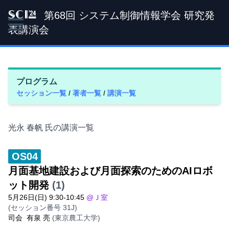
第68回 システム制御情報学会 研究発
SCI '24
表講演会
プログラム
セッション一覧
/
著者一覧
/
講演一覧
光永 春帆 氏の講演一覧
OS04
月面基地建設および月面探索のためのAIロボ
ット開発
(1)
5月26日(日) 9:30-10:45
@Ｊ室
(セッション番号 31J)
司会
有泉 亮
(東京農工大学)