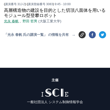
(
講演番号 31J-2
)
(
講演登録番号 3083
)
9:45
- 10:00
高層構造物の建設を目的とした切頂八面体を用いる
モジュール型登攀ロボット
光永 春帆
,
野田 哲男
(大阪工業大学)
→
「光永 春帆 氏の講演一覧」 の情報を共有
主催
ISCIE
一般社団法人 システム制御情報学会