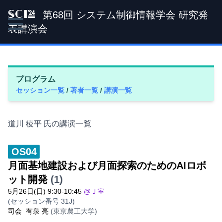
第68回 システム制御情報学会 研究発
SCI '24
表講演会
プログラム
セッション一覧
/
著者一覧
/
講演一覧
道川 稜平 氏の講演一覧
OS04
月面基地建設および月面探索のためのAIロボ
ット開発
(1)
5月26日(日) 9:30-10:45
@Ｊ室
(セッション番号 31J)
司会
有泉 亮
(東京農工大学)