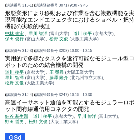
(
講演番号 31J-1
)
(
講演登録番号 3071
)
9:30
- 9:45
形態変形により移動および作業を含む複数機能を実
現可能なエンドエフェクタにおけるショベル・把持
機能の実験的検証
中林 未宙
,
早川 智洋
(富山大学)
,
道川 稜平
(京都大学)
,
保田 俊行
(富山大学)
,
松野 文俊
(大阪工業大学)
(
講演番号 31J-3
)
(
講演登録番号 3208
)
10:00
- 10:15
実用的で多様なタスクを遂行可能なモジュール型ロ
ボットのための結合機構の開発
道川 稜平
(京都大学)
,
王 璽尋
(大阪工業大学)
,
早川 智洋
(富山大学)
,
藤澤 隆介
(北九州市立大学)
,
松野 文俊
(大阪工業大学)
(
講演番号 31J-4
)
(
講演登録番号 3247
)
10:15
- 10:30
高速イーサネット通信を可能とするモジュラーロボ
ット間有線通信用コネクタの開発
細谷 基生那
,
道川 稜平
(京都大学)
,
早川 智洋
(富山大学)
,
野田 哲男
,
松野 文俊
(大阪工業大学)
GSd