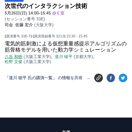
次世代のインタラクション技術
5月26日(日) 14:00-15:45
@Ｅ室
(セッション番号 33E)
司会
佐藤 宏介
(大阪大学)
(
講演番号 33E-7
)
(
講演登録番号 3213
)
15:30
- 15:45
電気的筋刺激による仮想重量感提示アルゴリズムの
筋骨格モデルを用いた動力学シミュレーション
八谷 和樹
(大阪工業大学)
,
道川 稜平
(京都大学)
,
松野 文俊
(大阪工業大学)
→
「道川 稜平 氏の講演一覧」 の情報を共有