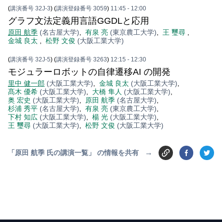
(
講演番号 32J-3
)
(
講演登録番号 3059
)
11:45
- 12:00
グラフ文法定義用言語GGDLと応用
原田 航季
(名古屋大学)
,
有泉 亮
(東京農工大学)
,
王 璽尋
,
金城 良太
,
松野 文俊
(大阪工業大学)
(
講演番号 32J-5
)
(
講演登録番号 3263
)
12:15
- 12:30
モジュラーロボットの自律遷移AI の開発
里中 健一郎
(大阪工業大学)
,
金城 良太
(大阪工業大学)
,
髙木 優希
(大阪工業大学)
,
大橋 隼人
(大阪工業大学)
,
奥 宏史
(大阪工業大学)
,
原田 航季
(名古屋大学)
,
杉浦 秀平
(名古屋大学)
,
有泉 亮
(東京農工大学)
,
下村 知広
(大阪工業大学)
,
楊 光
(大阪工業大学)
,
王 璽尋
(大阪工業大学)
,
松野 文俊
(大阪工業大学)
→
「原田 航季 氏の講演一覧」 の情報を共有