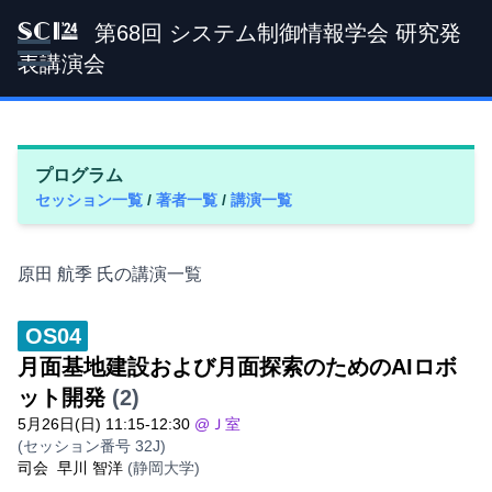
第68回 システム制御情報学会 研究発
SCI '24
表講演会
プログラム
セッション一覧
/
著者一覧
/
講演一覧
原田 航季 氏の講演一覧
OS04
月面基地建設および月面探索のためのAIロボ
ット開発
(2)
5月26日(日) 11:15-12:30
@Ｊ室
(セッション番号 32J)
司会
早川 智洋
(静岡大学)